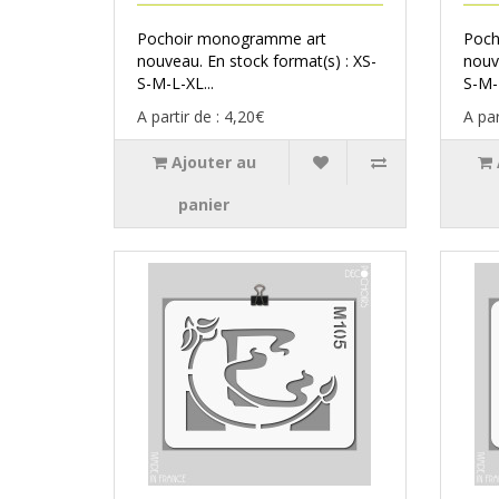
Pochoir monogramme art
Poch
nouveau. En stock format(s) : XS-
nouv
S-M-L-XL...
S-M-L
A partir de : 4,20€
A par
Ajouter au
panier