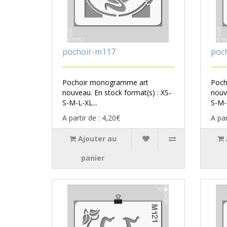
pochoir-m117
poc
Pochoir monogramme art
Poch
nouveau. En stock format(s) : XS-
nouv
S-M-L-XL...
S-M-L
A partir de : 4,20€
A par
Ajouter au
panier