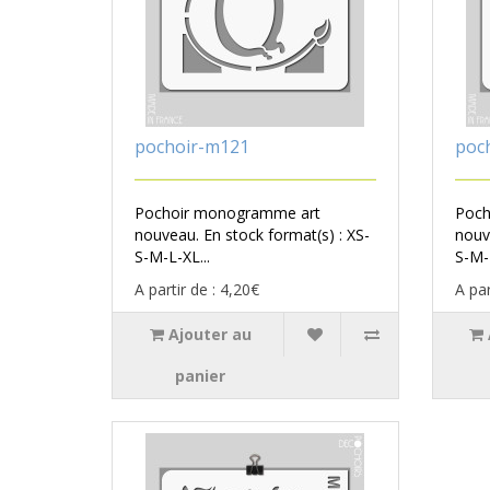
pochoir-m121
poc
Pochoir monogramme art
Poch
nouveau. En stock format(s) : XS-
nouv
S-M-L-XL...
S-M-L
A partir de : 4,20€
A par
Ajouter au
panier