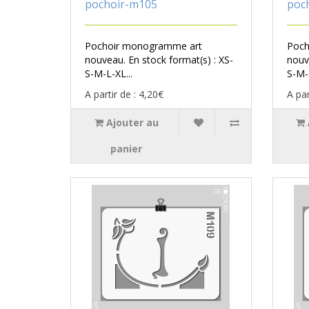
pochoir-m105
poc
Pochoir monogramme art
Poch
nouveau. En stock format(s) : XS-
nouv
S-M-L-XL...
S-M-L
A partir de : 4,20€
A par
Ajouter au
panier