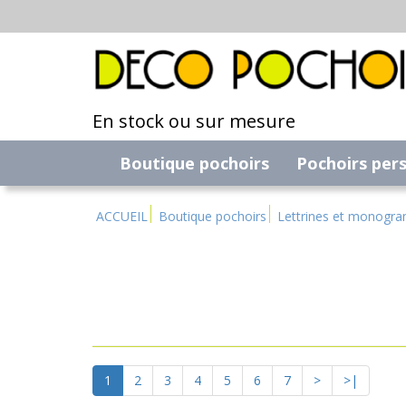
En stock ou sur mesure
Boutique pochoirs
Pochoirs per
ACCUEIL
Boutique pochoirs
Lettrines et monogr
1
2
3
4
5
6
7
>
>|