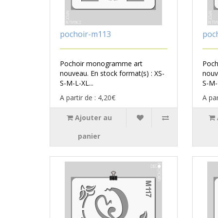
pochoir-m113
poc
Pochoir monogramme art
Poch
nouveau. En stock format(s) : XS-
nouv
S-M-L-XL...
S-M-L
A partir de : 4,20€
A par
Ajouter au
panier