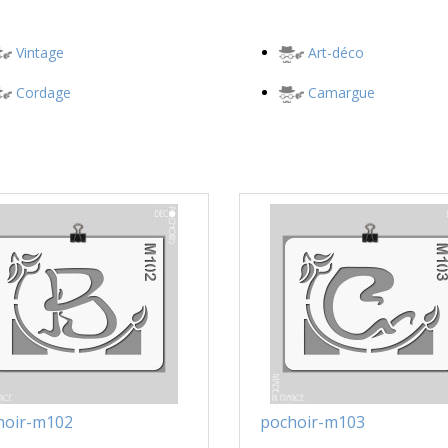
Vintage
Art-déco
Cordage
Camargue
hoir-m102
pochoir-m103