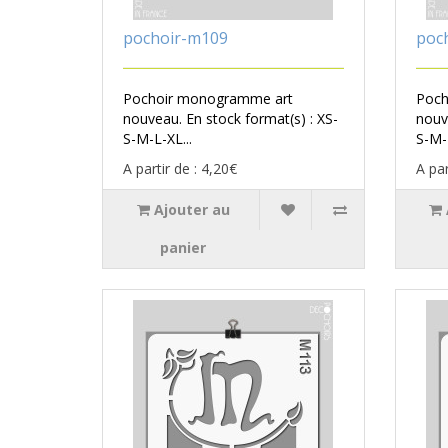
pochoir-m109
poc
Pochoir monogramme art
Poch
nouveau. En stock format(s) : XS-
nouv
S-M-L-XL...
S-M-L
A partir de : 4,20€
A par
Ajouter au
panier