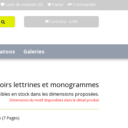
Liste de souhaits (0)
Panier
Commander
0 article(s) - 0,00€
tatoos
Galeries
oirs lettrines et monogrammes
ibles en stock dans les dimensions proposées.
Dimensions du motif disponibles dans le détail produit
6 (7 Pages)