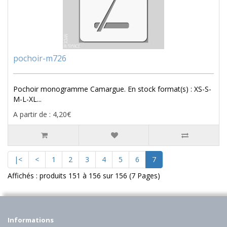
pochoir-m726
Pochoir monogramme Camargue. En stock format(s) : XS-S-
M-L-XL...
A partir de : 4,20€
|<
<
1
2
3
4
5
6
7
Affichés : produits 151 à 156 sur 156 (7 Pages)
Informations