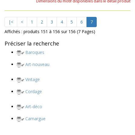
Dimensions du motif disponibles dans le détail produit
|<
<
1
2
3
4
5
6
7
Affichés : produits 151 à 156 sur 156 (7 Pages)
Préciser la recherche
Baroques
Art-nouveau
Vintage
Cordage
Art-déco
Camargue