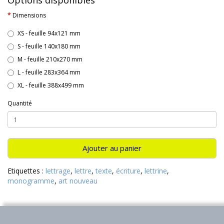
Options disponibles
Dimensions
XS - feuille 94x121 mm
S - feuille 140x180 mm
M - feuille 210x270 mm
L - feuille 283x364 mm
XL - feuille 388x499 mm
Quantité
Ajouter au panier
Etiquettes :
lettrage
,
lettre
,
texte
,
écriture
,
lettrine
,
monogramme
,
art nouveau