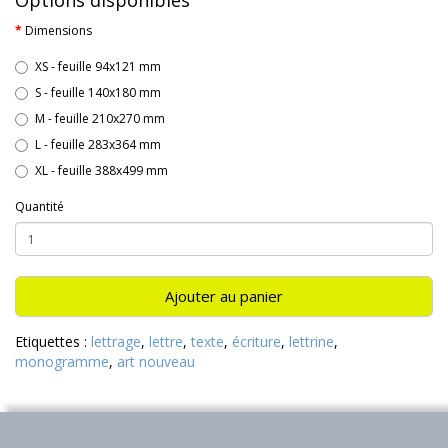
Options disponibles
Dimensions
XS - feuille 94x121 mm
S - feuille 140x180 mm
M - feuille 210x270 mm
L - feuille 283x364 mm
XL - feuille 388x499 mm
Quantité
Ajouter au panier
Etiquettes :
lettrage
,
lettre
,
texte
,
écriture
,
lettrine
,
monogramme
,
art nouveau