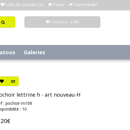
Liste de souhaits (0)
Panier
Commander
0 article(s) - 0,00€
tatoos
Galeries
ochoir lettrine h - art nouveau-H
f : pochoir-m108
sponibilité : 10
,20€