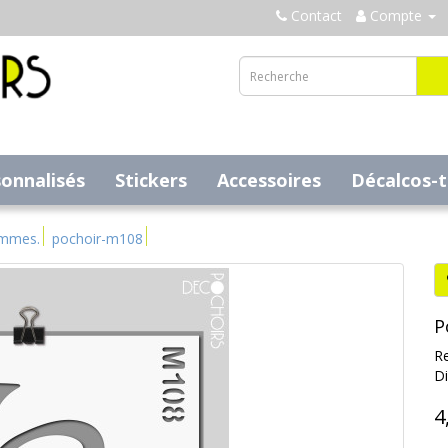
Contact
Compte
sonnalisés
Stickers
Accessoires
Décalcos-
ammes.
pochoir-m108
P
Re
Di
4