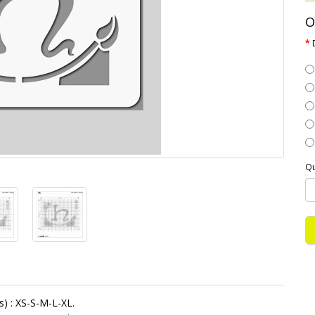
O
Qu
) : XS-S-M-L-XL.