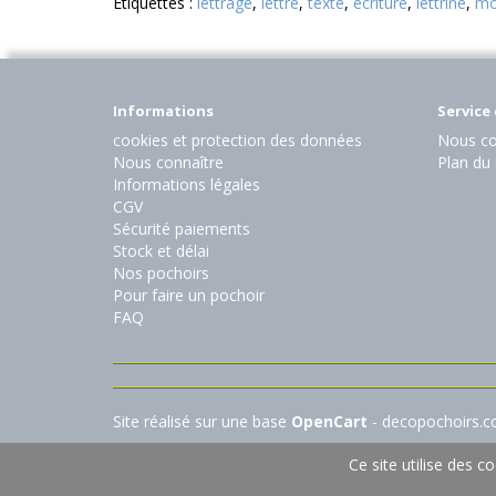
Etiquettes :
lettrage
,
lettre
,
texte
,
écriture
,
lettrine
,
mo
Informations
Service 
cookies et protection des données
Nous co
Nous connaître
Plan du 
Informations légales
CGV
Sécurité paiements
Stock et délai
Nos pochoirs
Pour faire un pochoir
FAQ
Site réalisé sur une base
OpenCart
- decopochoirs.
Ce site utilise des