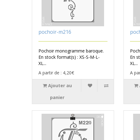
pochoir-m216
poc
Pochoir monogramme baroque.
Poch
En stock format(s) : XS-S-M-L-
En s
XL...
XL...
A partir de : 4,20€
A par
Ajouter au
panier