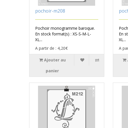
pochoir-m208
poc
Pochoir monogramme baroque.
Poch
En stock format(s) : XS-S-M-L-
En s
XL...
XL...
A partir de : 4,20€
A par
Ajouter au
panier