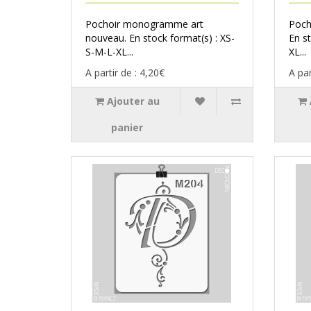
Pochoir monogramme art
Poch
nouveau. En stock format(s) : XS-
En s
S-M-L-XL...
XL...
A partir de : 4,20€
A par
Ajouter au
panier