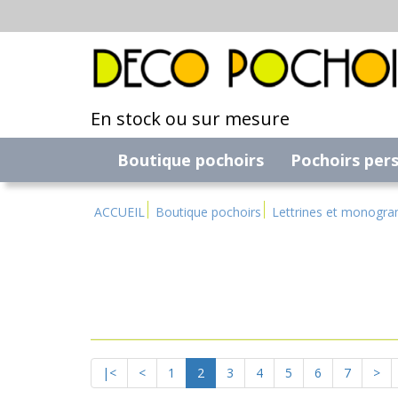
En stock ou sur mesure
Boutique pochoirs
Pochoirs per
ACCUEIL
Boutique pochoirs
Lettrines et monogr
|<
<
1
2
3
4
5
6
7
>