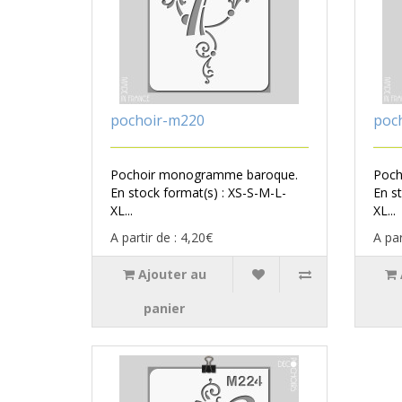
pochoir-m220
poc
Pochoir monogramme baroque.
Poch
En stock format(s) : XS-S-M-L-
En s
XL...
XL...
A partir de : 4,20€
A par
Ajouter au
panier