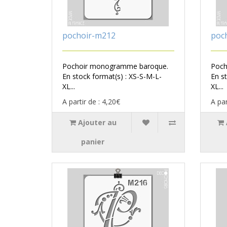
pochoir-m212
poc
Pochoir monogramme baroque.
Poch
En stock format(s) : XS-S-M-L-
En s
XL...
XL...
A partir de : 4,20€
A par
Ajouter au
panier