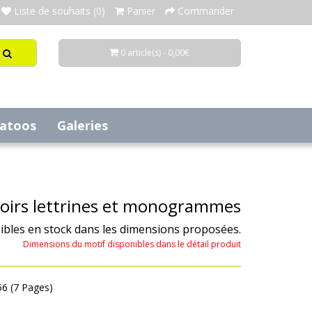
Liste de souhaits (0)
Panier
Commander
0 article(s) - 0,00€
tatoos
Galeries
oirs lettrines et monogrammes
ibles en stock dans les dimensions proposées.
Dimensions du motif disponibles dans le détail produit
56 (7 Pages)