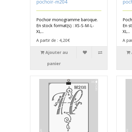
pochoir-m204
poc
Pochoir monogramme baroque.
Poch
En stock format(s) : XS-S-M-L-
En s
XL...
XL...
A partir de : 4,20€
A par
Ajouter au
panier