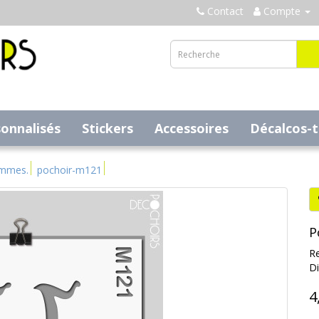
Contact
Compte
sonnalisés
Stickers
Accessoires
Décalcos-
ammes.
pochoir-m121
P
Re
Di
4