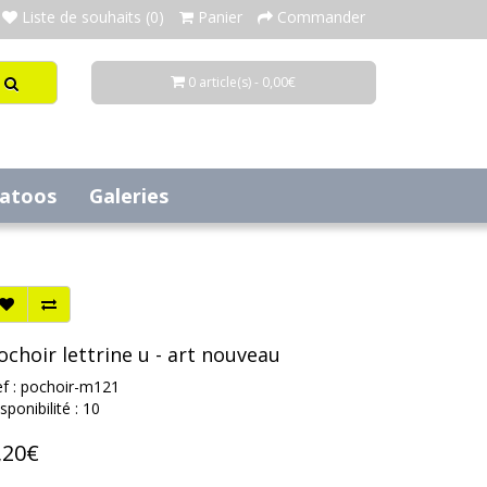
Liste de souhaits (0)
Panier
Commander
0 article(s) - 0,00€
tatoos
Galeries
ochoir lettrine u - art nouveau
f : pochoir-m121
sponibilité : 10
,20€