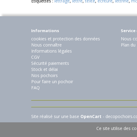
Etiquettes :
lettrage
,
lettre
,
texte
,
écriture
,
lettrine
,
mo
Informations
Service 
cookies et protection des données
Nous co
Nous connaître
Plan du 
Informations légales
CGV
Sécurité paiements
Stock et délai
Nos pochoirs
Pour faire un pochoir
FAQ
Site réalisé sur une base
OpenCart
- decopochoirs.
Ce site utilise des