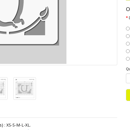
O
Qu
) : XS-S-M-L-XL.