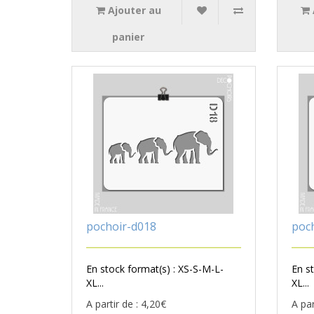
Ajouter au
panier
pochoir-d018
poc
En stock format(s) : XS-S-M-L-
En s
XL...
XL...
A partir de : 4,20€
A par