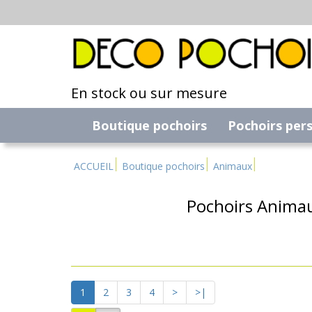
En stock ou sur mesure
Boutique pochoirs
Pochoirs per
ACCUEIL
Boutique pochoirs
Animaux
Pochoirs Animau
1
2
3
4
>
>|