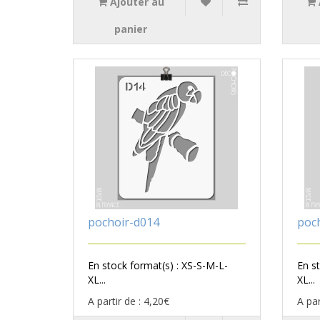
Ajouter au
panier
pochoir-d014
poc
En stock format(s) : XS-S-M-L-
En s
XL...
XL...
A partir de : 4,20€
A par