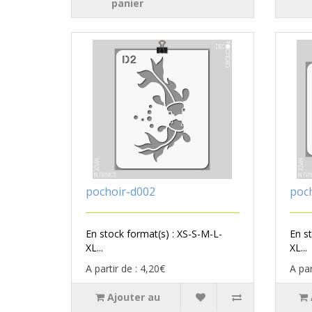
panier
pochoir-d002
poc
En stock format(s) : XS-S-M-L-
En s
XL...
XL...
A partir de : 4,20€
A par
Ajouter au