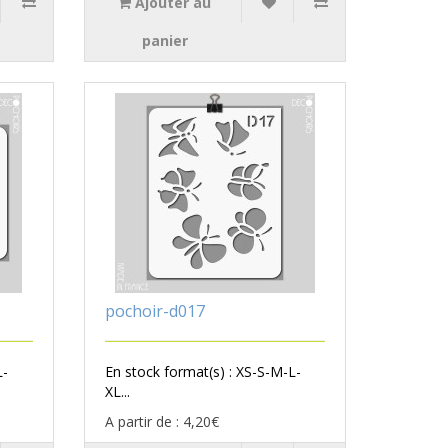
Ajouter au
panier
pochoir-d017
L-
En stock format(s) : XS-S-M-L-
XL...
A partir de : 4,20€