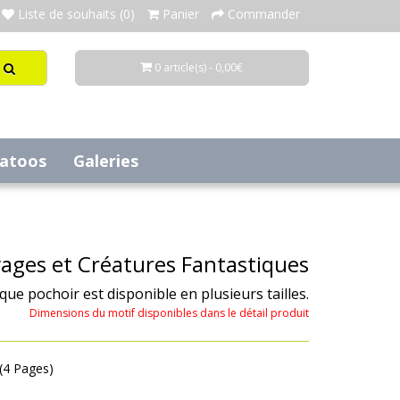
Liste de souhaits (0)
Panier
Commander
0 article(s) - 0,00€
tatoos
Galeries
vages et Créatures Fantastiques
aque pochoir est disponible en plusieurs tailles.
Dimensions du motif disponibles dans le détail produit
 (4 Pages)