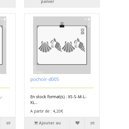
panier
pochoir-d005
L-
En stock format(s) : XS-S-M-L-
XL...
A partir de : 4,20€
Ajouter au