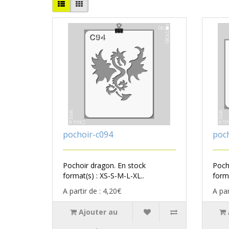
pochoir-c094
poc
Pochoir dragon. En stock
Poch
format(s) : XS-S-M-L-XL..
forma
A partir de : 4,20€
A par
Ajouter au