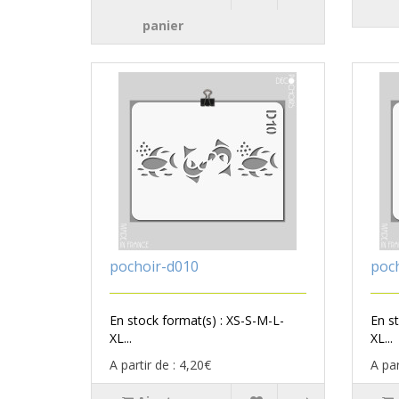
panier
pochoir-d010
poc
En stock format(s) : XS-S-M-L-
En s
XL...
XL...
A partir de : 4,20€
A par