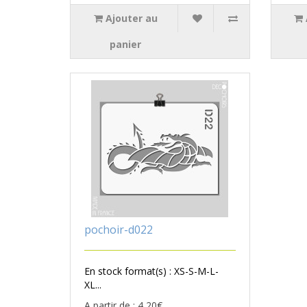
Ajouter au
panier
pochoir-d022
En stock format(s) : XS-S-M-L-
XL...
A partir de : 4,20€