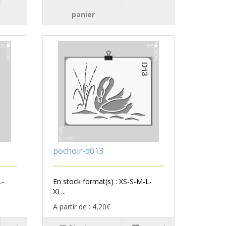
panier
pochoir-d013
L-
En stock format(s) : XS-S-M-L-
XL...
A partir de : 4,20€