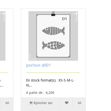
pochoir-d001
n
En stock format(s) : XS-S-M-L-
...
XL...
A partir de : 4,20€
Ajouter au