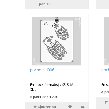
panier
pochoir-d006
poc
En stock format(s) : XS-S-M-L-
En st
XL...
A par
A partir de : 4,20€
Ajouter au