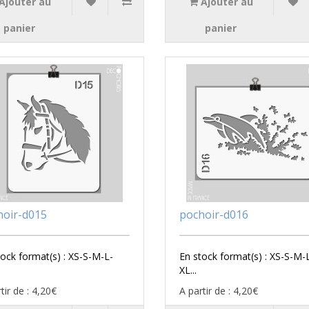
Ajouter au
Ajouter au
panier
panier
hoir-d015
pochoir-d016
tock format(s) : XS-S-M-L-
En stock format(s) : XS-S-M-
XL...
tir de : 4,20€
A partir de : 4,20€