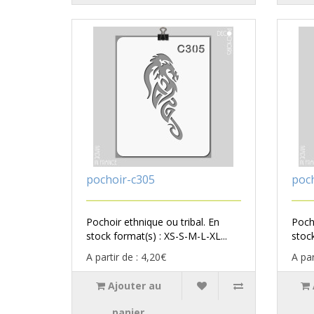
pochoir-c305
poc
Pochoir ethnique ou tribal. En
Pocho
stock format(s) : XS-S-M-L-XL...
stock
A partir de : 4,20€
A par
Ajouter au
panier