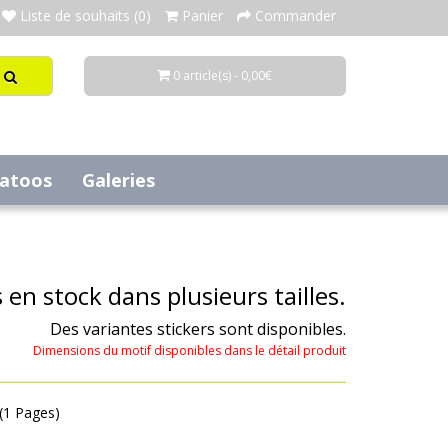
Liste de souhaits (0)
Panier
Commander
0 article(s) - 0,00€
tatoos
Galeries
en stock dans plusieurs tailles.
Des variantes stickers sont disponibles.
Dimensions du motif disponibles dans le détail produit
 (1 Pages)