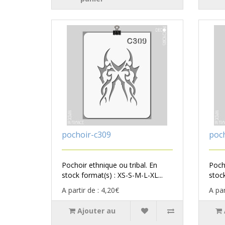
pochoir-c309
poc
Pochoir ethnique ou tribal. En
Pocho
stock format(s) : XS-S-M-L-XL...
stock
A partir de : 4,20€
A par
Ajouter au