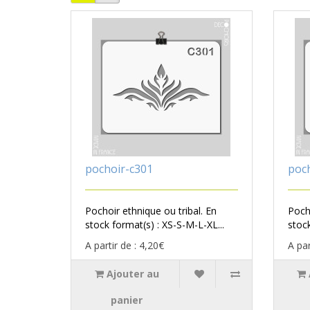
pochoir-c301
poc
Pochoir ethnique ou tribal. En
Pocho
stock format(s) : XS-S-M-L-XL...
stock
A partir de : 4,20€
A par
Ajouter au
panier