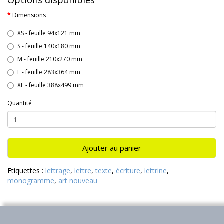
Options disponibles
Dimensions
XS - feuille 94x121 mm
S - feuille 140x180 mm
M - feuille 210x270 mm
L - feuille 283x364 mm
XL - feuille 388x499 mm
Quantité
Ajouter au panier
Etiquettes :
lettrage
,
lettre
,
texte
,
écriture
,
lettrine
,
monogramme
,
art nouveau