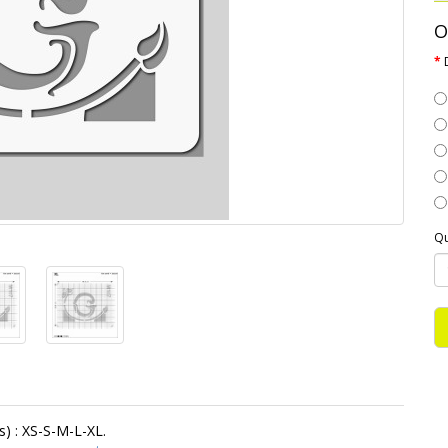
O
Qu
) : XS-S-M-L-XL.