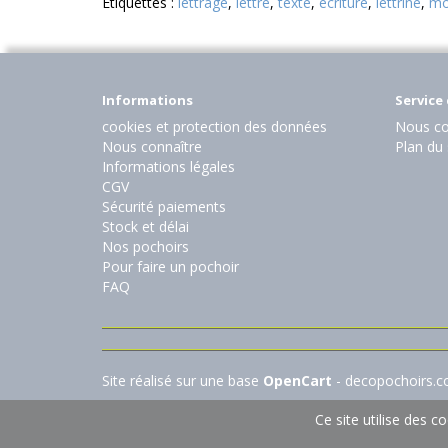
Etiquettes :
lettrage
,
lettre
,
texte
,
écriture
,
lettrine
,
mo
Informations
Service 
cookies et protection des données
Nous co
Nous connaître
Plan du 
Informations légales
CGV
Sécurité paiements
Stock et délai
Nos pochoirs
Pour faire un pochoir
FAQ
Site réalisé sur une base
OpenCart
- decopochoirs.
Ce site utilise des