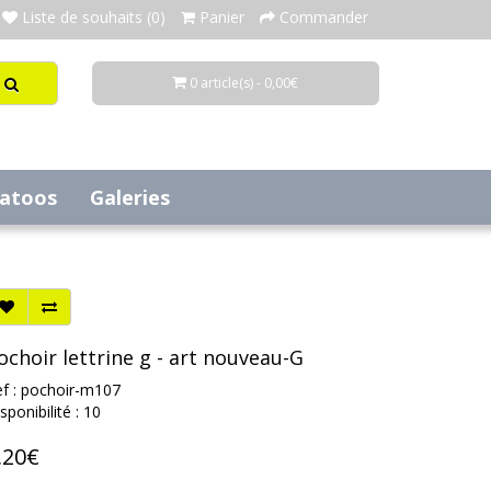
Liste de souhaits (0)
Panier
Commander
0 article(s) - 0,00€
tatoos
Galeries
ochoir lettrine g - art nouveau-G
f : pochoir-m107
sponibilité : 10
,20€