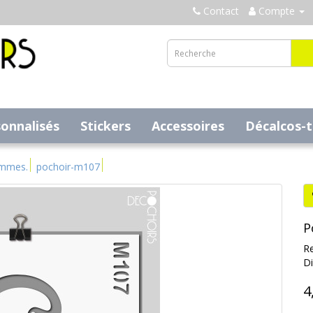
Contact
Compte
sonnalisés
Stickers
Accessoires
Décalcos-
ammes.
pochoir-m107
P
Re
Di
4