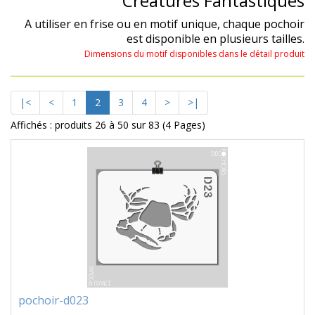
Créatures Fantastiques
A utiliser en frise ou en motif unique, chaque pochoir
est disponible en plusieurs tailles.
Dimensions du motif disponibles dans le détail produit
|<
<
1
2
3
4
>
>|
Affichés : produits 26 à 50 sur 83 (4 Pages)
pochoir-d023