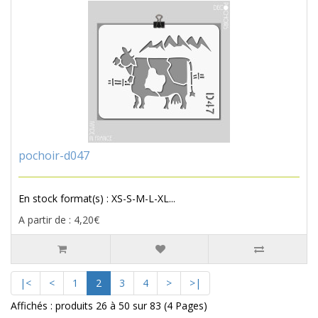
pochoir-d047
En stock format(s) : XS-S-M-L-XL...
A partir de : 4,20€
|<
<
1
2
3
4
>
>|
Affichés : produits 26 à 50 sur 83 (4 Pages)