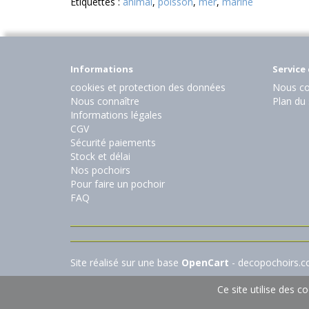
Etiquettes :
animal
,
poisson
,
mer
,
marine
Informations
Service 
cookies et protection des données
Nous co
Nous connaître
Plan du 
Informations légales
CGV
Sécurité paiements
Stock et délai
Nos pochoirs
Pour faire un pochoir
FAQ
Site réalisé sur une base
OpenCart
- decopochoirs.
Ce site utilise des