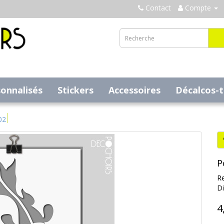
Contact
Compte
sonnalisés
Stickers
Accessoires
Décalcos-
02
P
Re
Di
4