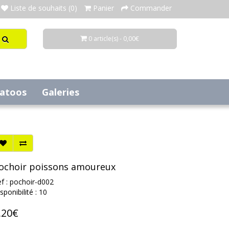
Liste de souhaits (0)
Panier
Commander
0 article(s) - 0,00€
tatoos
Galeries
ochoir poissons amoureux
f : pochoir-d002
sponibilité : 10
,20€