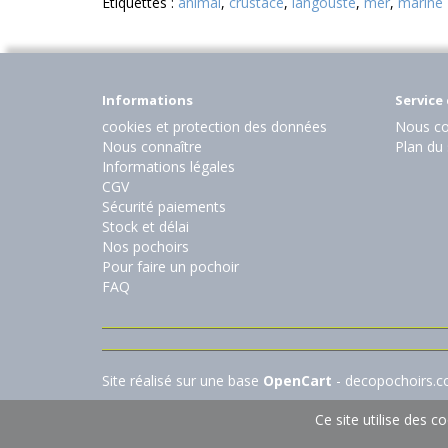
Etiquettes :
animal
,
crustacé
,
langouste
,
mer
,
marine
Informations
Service 
cookies et protection des données
Nous co
Nous connaître
Plan du 
Informations légales
CGV
Sécurité paiements
Stock et délai
Nos pochoirs
Pour faire un pochoir
FAQ
Site réalisé sur une base
OpenCart
- decopochoirs.
Ce site utilise des