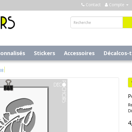
Contact
Compte
sonnalisés
Stickers
Accessoires
Décalcos-
08
P
Re
Di
4