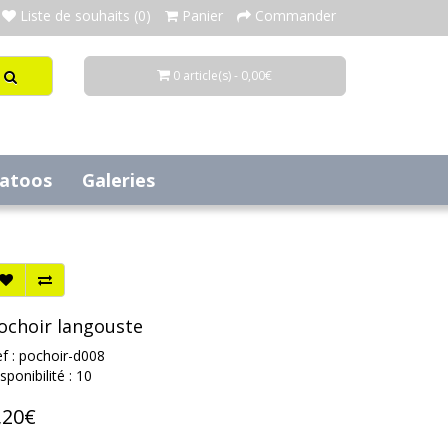
Liste de souhaits (0)
Panier
Commander
0 article(s) - 0,00€
tatoos
Galeries
ochoir langouste
f : pochoir-d008
sponibilité : 10
,20€