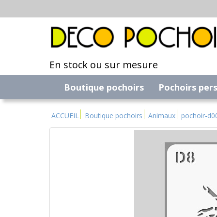
En stock ou sur mesure
Boutique pochoirs
Pochoirs per
ACCUEIL
Boutique pochoirs
Animaux
pochoir-d0