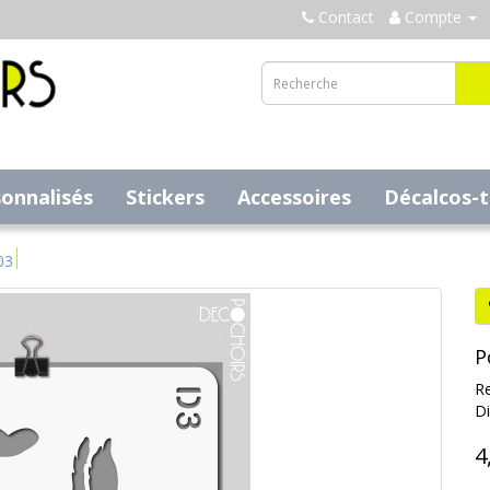
Contact
Compte
sonnalisés
Stickers
Accessoires
Décalcos-
03
P
Re
Di
4