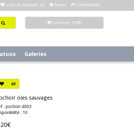
Liste de souhaits (0)
Panier
Commander
0 article(s) - 0,00€
tatoos
Galeries
ochoir oies sauvages
f : pochoir-d003
sponibilité : 10
,20€