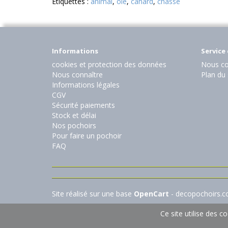
Etiquettes :
animal
,
oie
,
canard
,
chasse
Informations
Service 
cookies et protection des données
Nous co
Nous connaître
Plan du 
Informations légales
CGV
Sécurité paiements
Stock et délai
Nos pochoirs
Pour faire un pochoir
FAQ
Site réalisé sur une base
OpenCart
- decopochoirs.
Ce site utilise des