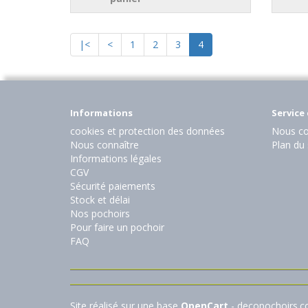
|<
<
1
2
3
4
Informations
Service 
cookies et protection des données
Nous co
Nous connaître
Plan du 
Informations légales
CGV
Sécurité paiements
Stock et délai
Nos pochoirs
Pour faire un pochoir
FAQ
Site réalisé sur une base
OpenCart
- decopochoirs.