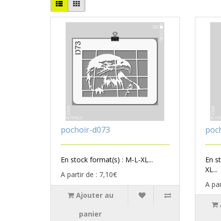
pochoir-d073
poc
En stock format(s) : M-L-XL...
En s
XL...
A partir de : 7,10€
A par
Ajouter au
panier