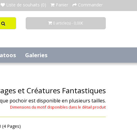
Liste de souhaits (0)
Panier
Commander
0 article(s) - 0,00€
tatoos
Galeries
vages et Créatures Fantastiques
aque pochoir est disponible en plusieurs tailles.
Dimensions du motif disponibles dans le détail produit
3 (4 Pages)