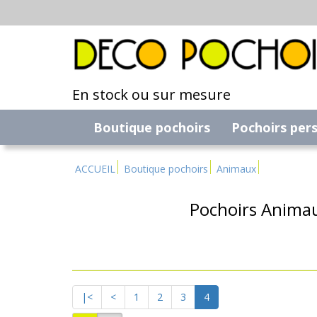
En stock ou sur mesure
Boutique pochoirs
Pochoirs per
ACCUEIL
Boutique pochoirs
Animaux
Pochoirs Animau
|<
<
1
2
3
4