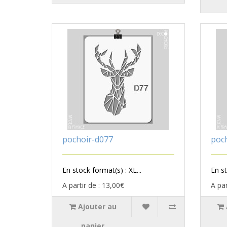
pochoir-d077
poc
En stock format(s) : XL...
En st
A partir de : 13,00€
A par
Ajouter au
panier