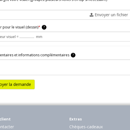
Envoyer un fichier
 pour le visuel (dessin)
*
?
taires et informations complémentaires
?
oyer la demande
client
Extras
ntacter
Chèques-cadeaux