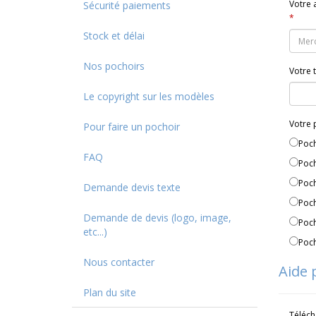
Votre 
Sécurité paiements
*
Stock et délai
Nos pochoirs
Votre 
Le copyright sur les modèles
Votre 
Pour faire un pochoir
Poch
FAQ
Poch
Poch
Demande devis texte
Poch
Demande de devis (logo, image,
Poch
etc...)
Poch
Nous contacter
Aide 
Plan du site
Télécha