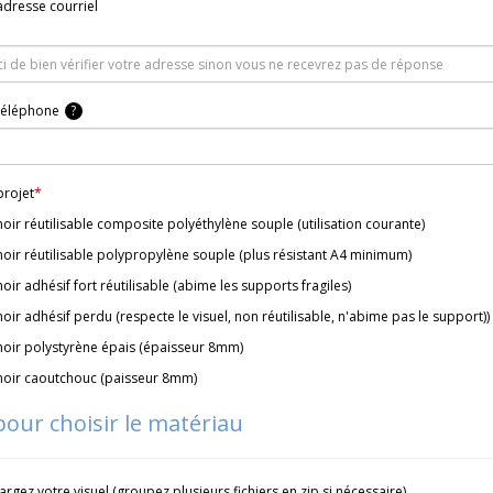
adresse courriel
téléphone
?
projet
*
oir réutilisable composite polyéthylène souple (utilisation courante)
oir réutilisable polypropylène souple (plus résistant A4 minimum)
oir adhésif fort réutilisable (abime les supports fragiles)
oir adhésif perdu (respecte le visuel, non réutilisable, n'abime pas le support))
oir polystyrène épais (épaisseur 8mm)
oir caoutchouc (paisseur 8mm)
pour choisir le matériau
rgez votre visuel (groupez plusieurs fichiers en zip si nécessaire)