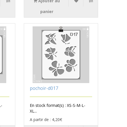
Ajouter au
panier
pochoir-d017
L-
En stock format(s) : XS-S-M-L-
XL...
A partir de : 4,20€