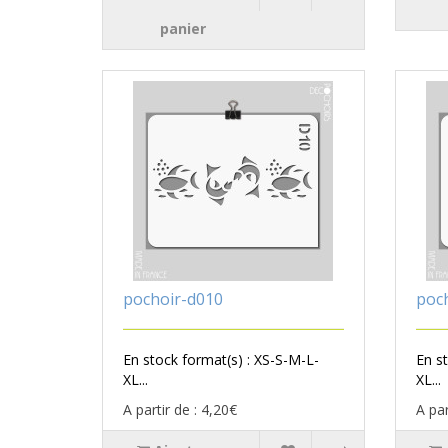
panier
pochoir-d010
poc
En stock format(s) : XS-S-M-L-
En s
XL...
XL...
A partir de : 4,20€
A par