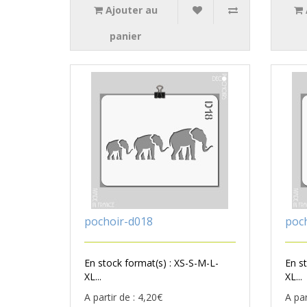
Ajouter au
panier
pochoir-d018
poc
En stock format(s) : XS-S-M-L-
En s
XL...
XL...
A partir de : 4,20€
A par