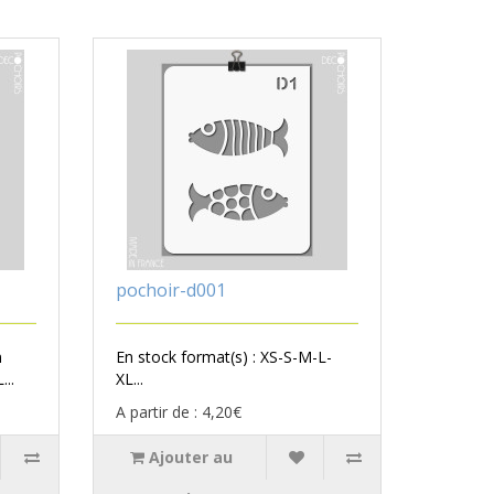
pochoir-d001
n
En stock format(s) : XS-S-M-L-
...
XL...
A partir de : 4,20€
Ajouter au