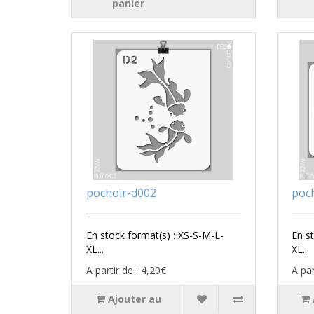
panier
pochoir-d002
poc
En stock format(s) : XS-S-M-L-
En s
XL...
XL...
A partir de : 4,20€
A par
Ajouter au