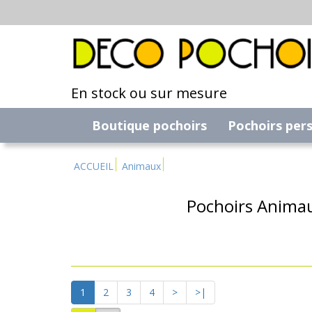
En stock ou sur mesure
Boutique pochoirs
Pochoirs per
ACCUEIL
Animaux
Pochoirs Animau
1
2
3
4
>
>|