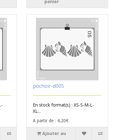
panier
pochoir-d005
L-
En stock format(s) : XS-S-M-L-
XL...
A partir de : 4,20€
Ajouter au