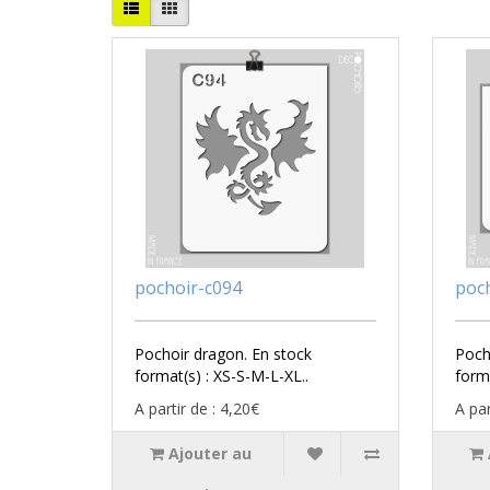
pochoir-c094
poc
Pochoir dragon. En stock
Poch
format(s) : XS-S-M-L-XL..
forma
A partir de : 4,20€
A par
Ajouter au