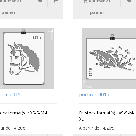
Ajouter au
Ajouter au
panier
panier
hoir-d015
pochoir-d016
tock format(s) : XS-S-M-L-
En stock format(s) : XS-S-M-
XL...
tir de : 4,20€
A partir de : 4,20€