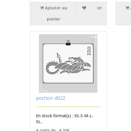
Ajouter au
panier
pochoir-d022
En stock format(s) : XS-S-M-L-
XL...
A partir de : 4,20€