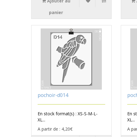
Ajouter au
panier
pochoir-d014
poc
En stock format(s) : XS-S-M-L-
En s
XL...
XL...
A partir de : 4,20€
A par