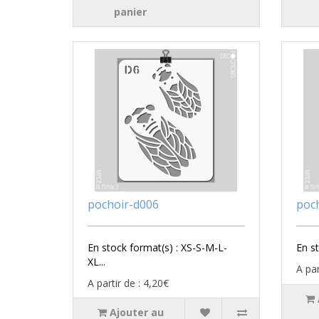
panier
pochoir-d006
poc
En stock format(s) : XS-S-M-L-
En st
XL...
A par
A partir de : 4,20€
Ajouter au