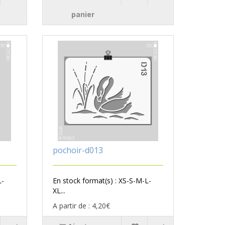
panier
pochoir-d013
L-
En stock format(s) : XS-S-M-L-
XL...
A partir de : 4,20€