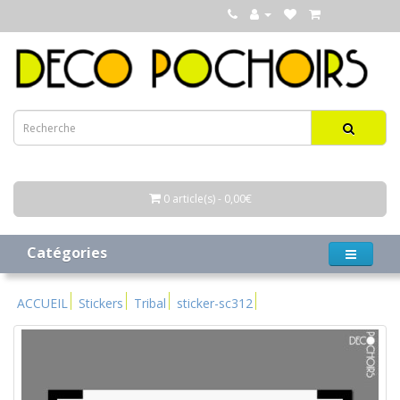
0 article(s) - 0,00€
Catégories
ACCUEIL
Stickers
Tribal
sticker-sc312