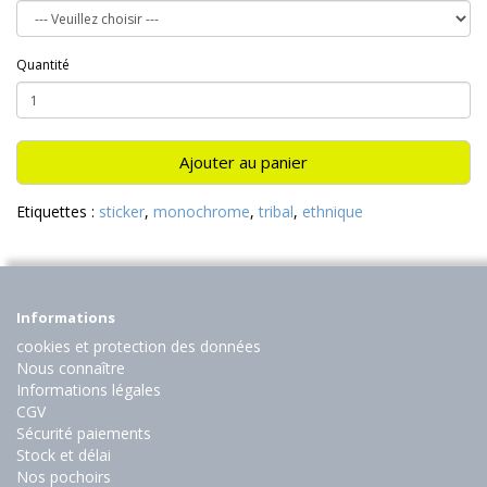
Quantité
Ajouter au panier
Etiquettes :
sticker
,
monochrome
,
tribal
,
ethnique
Informations
cookies et protection des données
Nous connaître
Informations légales
CGV
Sécurité paiements
Stock et délai
Nos pochoirs