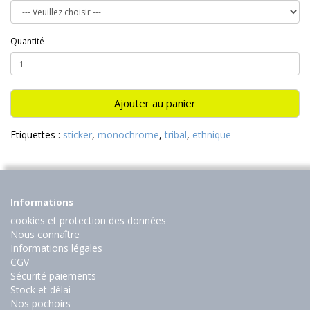
Quantité
Ajouter au panier
Etiquettes :
sticker
,
monochrome
,
tribal
,
ethnique
Informations
cookies et protection des données
Nous connaître
Informations légales
CGV
Sécurité paiements
Stock et délai
Nos pochoirs