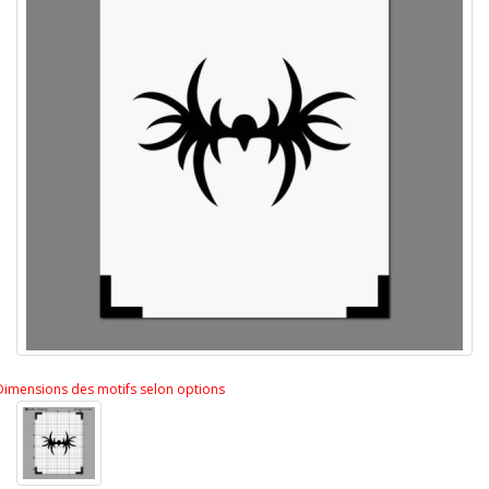
Dimensions des motifs selon options