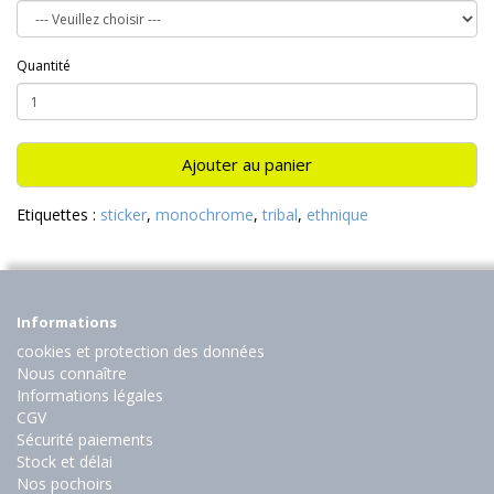
Quantité
Ajouter au panier
Etiquettes :
sticker
,
monochrome
,
tribal
,
ethnique
Informations
cookies et protection des données
Nous connaître
Informations légales
CGV
Sécurité paiements
Stock et délai
Nos pochoirs