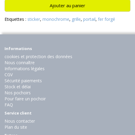
Ajouter au panier
Etiquettes :
sticker
,
monochrome
,
grille
,
portail
,
fer forgé
Informations
cookies et protection des données
Nous connaître
Informations légales
CGV
Sécurité paiements
Stock et délai
Nos pochoirs
Pour faire un pochoir
FAQ
Service client
Nous contacter
Plan du site