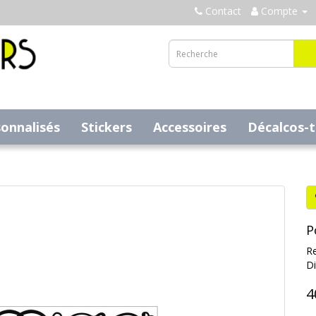
Contact
Compte
sonnalisés
Stickers
Accessoires
Décalcos-
P
Re
Di
4