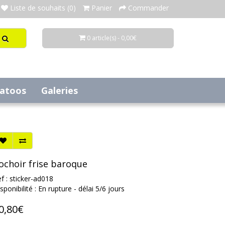
Liste de souhaits (0)
Panier
Commander
0 article(s) - 0,00€
tatoos
Galeries
ochoir frise baroque
f : sticker-ad018
sponibilité : En rupture - délai 5/6 jours
0,80€