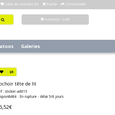
Liste de souhaits (0)
Panier
Commander
0 article(s) - 0,00€
tatoos
Galeries
ochoir tête de lit
f : sticker-ad015
sponibilité : En rupture - délai 5/6 jours
6,52€