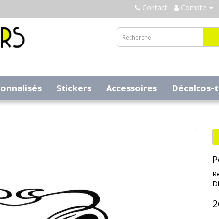
Contact
Compte
sonnalisés
Stickers
Accessoires
Décalcos-
P
Re
Di
2