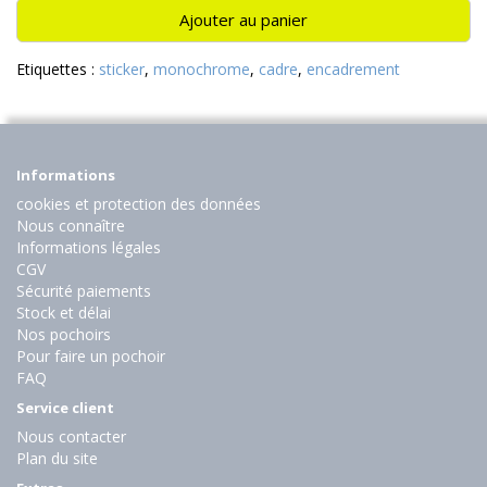
Ajouter au panier
Etiquettes :
sticker
,
monochrome
,
cadre
,
encadrement
Informations
cookies et protection des données
Nous connaître
Informations légales
CGV
Sécurité paiements
Stock et délai
Nos pochoirs
Pour faire un pochoir
FAQ
Service client
Nous contacter
Plan du site