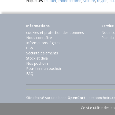
Etiquettes :
sticker
,
monochrome
,
voiture
,
région
,
au
Informations
Service 
cookies et protection des données
Nous co
Nous connaître
Plan du 
Informations légales
CGV
Sécurité paiements
Stock et délai
Nos pochoirs
Pour faire un pochoir
FAQ
Site réalisé sur une base
OpenCart
- decopochoirs.
Ce site utilise des