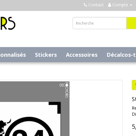
Contact
Compte
sonnalisés
Stickers
Accessoires
Décalcos-
S
Re
Di
5