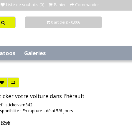
Liste de souhaits (0)
Panier
Commander
0 article(s) - 0,00€
tatoos
Galeries
ticker votre voiture dans l'hérault
f : sticker-sm342
sponibilité : En rupture - délai 5/6 jours
,85€