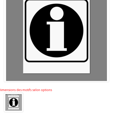
Dimensions des motifs selon options