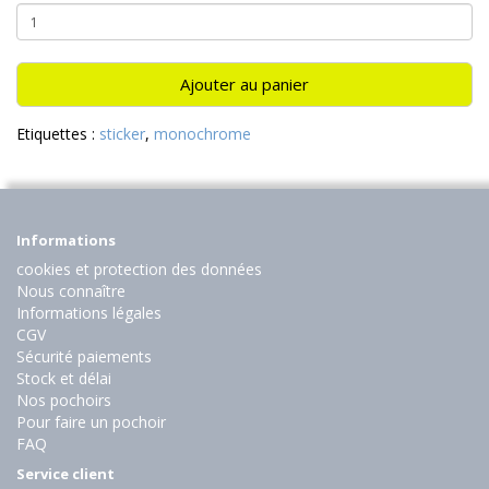
Ajouter au panier
Etiquettes :
sticker
,
monochrome
Informations
cookies et protection des données
Nous connaître
Informations légales
CGV
Sécurité paiements
Stock et délai
Nos pochoirs
Pour faire un pochoir
FAQ
Service client