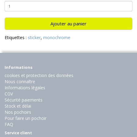
Ajouter au panier
Etiquettes :
sticker
,
monochrome
Informations
cookies et protection des données
Nous connaître
Informations légales
CGV
Sécurité paiements
Stock et délai
Nos pochoirs
Pour faire un pochoir
FAQ
Service client