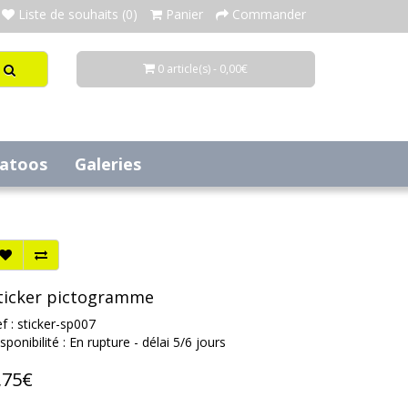
Liste de souhaits (0)
Panier
Commander
0 article(s) - 0,00€
tatoos
Galeries
ticker pictogramme
f : sticker-sp007
sponibilité : En rupture - délai 5/6 jours
,75€