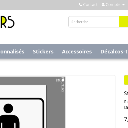
Contact
Compte
sonnalisés
Stickers
Accessoires
Décalcos-
S
Re
Di
7