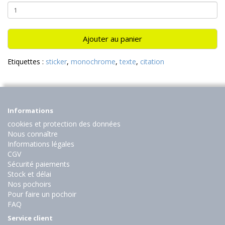
Ajouter au panier
Etiquettes :
sticker
,
monochrome
,
texte
,
citation
Informations
cookies et protection des données
Nous connaître
Informations légales
CGV
Sécurité paiements
Stock et délai
Nos pochoirs
Pour faire un pochoir
FAQ
Service client