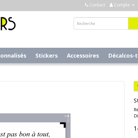
Contact
Compte
sonnalisés
Stickers
Accessoires
Décalcos-
S
Re
Di
1