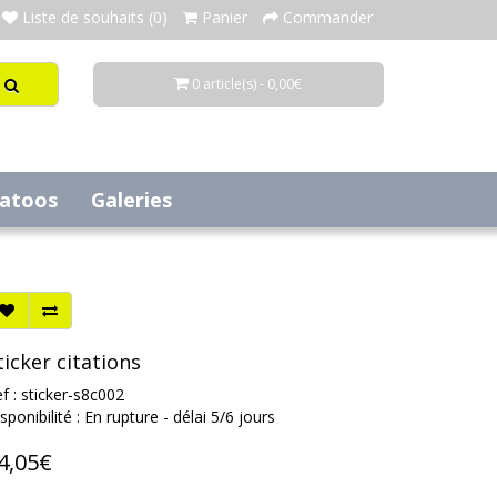
Liste de souhaits (0)
Panier
Commander
0 article(s) - 0,00€
tatoos
Galeries
ticker citations
f : sticker-s8c002
sponibilité : En rupture - délai 5/6 jours
4,05€