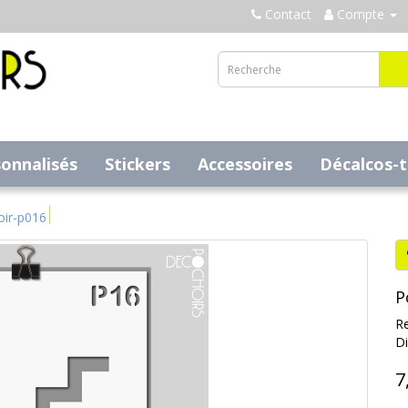
Contact
Compte
sonnalisés
Stickers
Accessoires
Décalcos-
oir-p016
P
Re
Di
7