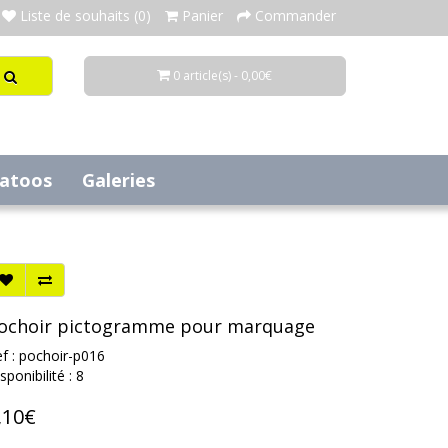
Liste de souhaits (0)
Panier
Commander
0 article(s) - 0,00€
tatoos
Galeries
ochoir pictogramme pour marquage
f : pochoir-p016
sponibilité : 8
,10€