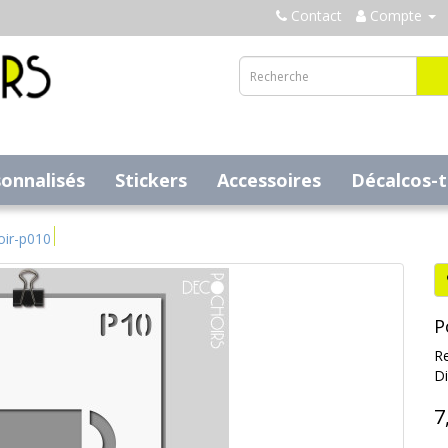
Contact
Compte
sonnalisés
Stickers
Accessoires
Décalcos-
oir-p010
P
Re
Di
7