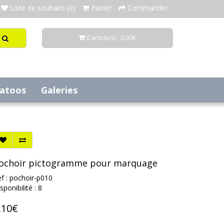
Liste de souhaits (0)
Panier
Commander
0 article(s) - 0,00€
tatoos
Galeries
ochoir pictogramme pour marquage
f : pochoir-p010
sponibilité : 8
,10€