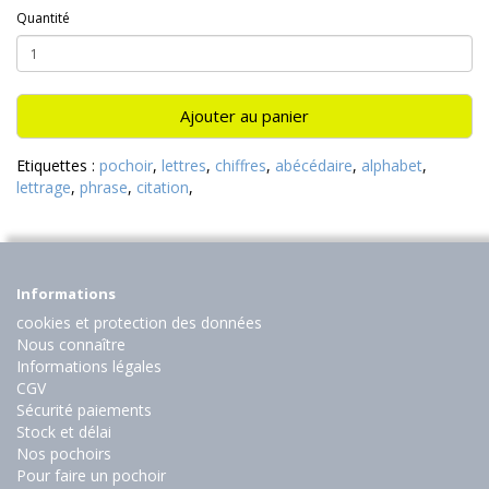
Quantité
Ajouter au panier
Etiquettes :
pochoir
,
lettres
,
chiffres
,
abécédaire
,
alphabet
,
lettrage
,
phrase
,
citation
,
Informations
cookies et protection des données
Nous connaître
Informations légales
CGV
Sécurité paiements
Stock et délai
Nos pochoirs
Pour faire un pochoir