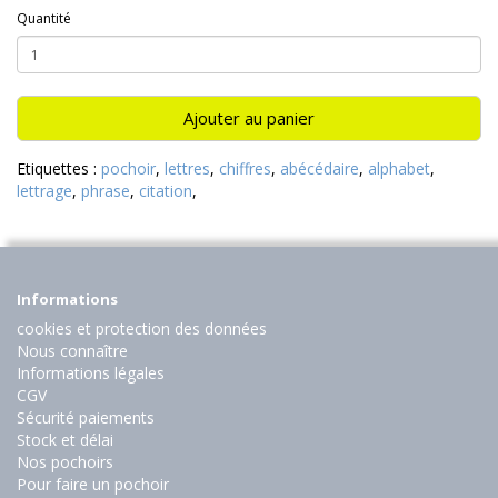
Quantité
Ajouter au panier
Etiquettes :
pochoir
,
lettres
,
chiffres
,
abécédaire
,
alphabet
,
lettrage
,
phrase
,
citation
,
Informations
cookies et protection des données
Nous connaître
Informations légales
CGV
Sécurité paiements
Stock et délai
Nos pochoirs
Pour faire un pochoir