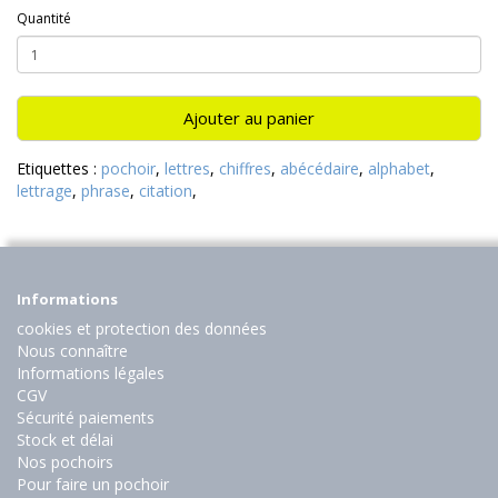
Quantité
Ajouter au panier
Etiquettes :
pochoir
,
lettres
,
chiffres
,
abécédaire
,
alphabet
,
lettrage
,
phrase
,
citation
,
Informations
cookies et protection des données
Nous connaître
Informations légales
CGV
Sécurité paiements
Stock et délai
Nos pochoirs
Pour faire un pochoir