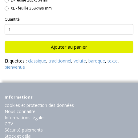
L - feuille 283x364 mm
XL - feuille 388x499 mm
Quantité
Ajouter au panier
Etiquettes :
classique
,
traditionnel
,
volute
,
baroque
,
texte
,
bienvenue
Informations
cookies et protection des données
Nous connaître
Informations légales
CGV
Sécurité paiements
Stock et délai