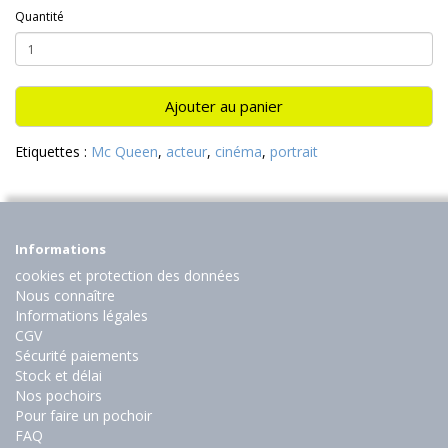
Quantité
Ajouter au panier
Etiquettes :
Mc Queen
,
acteur
,
cinéma
,
portrait
Informations
cookies et protection des données
Nous connaître
Informations légales
CGV
Sécurité paiements
Stock et délai
Nos pochoirs
Pour faire un pochoir
FAQ