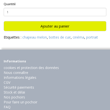
Quantité
Ajouter au panier
Etiquettes :
chapeau melon
,
bottes de cuir
,
cinéma
,
portrait
Informations
cookies et protection des données
Nous connaître
Informations légales
CGV
Sécurité paiements
Stock et délai
Nos pochoirs
Pour faire un pochoir
FAQ