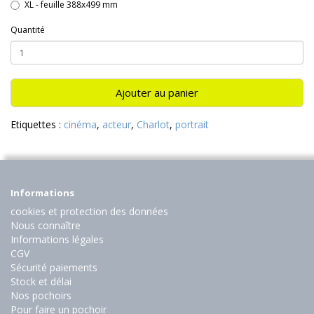
XL - feuille 388x499 mm
Quantité
Ajouter au panier
Etiquettes :
cinéma
,
acteur
,
Charlot
,
portrait
Informations
cookies et protection des données
Nous connaître
Informations légales
CGV
Sécurité paiements
Stock et délai
Nos pochoirs
Pour faire un pochoir