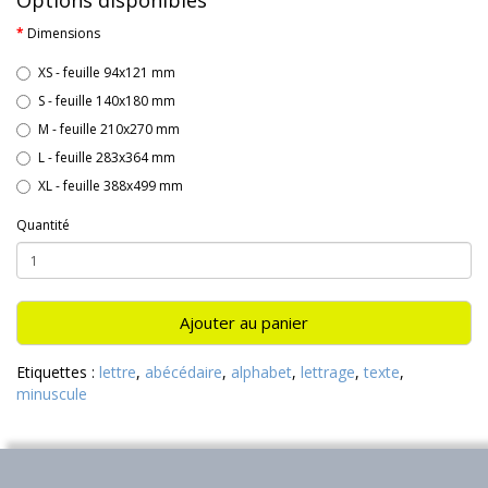
Options disponibles
Dimensions
XS - feuille 94x121 mm
S - feuille 140x180 mm
M - feuille 210x270 mm
L - feuille 283x364 mm
XL - feuille 388x499 mm
Quantité
Ajouter au panier
Etiquettes :
lettre
,
abécédaire
,
alphabet
,
lettrage
,
texte
,
minuscule