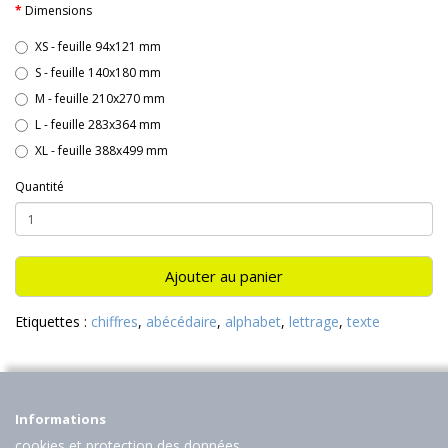
Dimensions
XS - feuille 94x121 mm
S - feuille 140x180 mm
M - feuille 210x270 mm
L - feuille 283x364 mm
XL - feuille 388x499 mm
Quantité
Ajouter au panier
Etiquettes :
chiffres
,
abécédaire
,
alphabet
,
lettrage
,
texte
Informations
cookies et protection des données