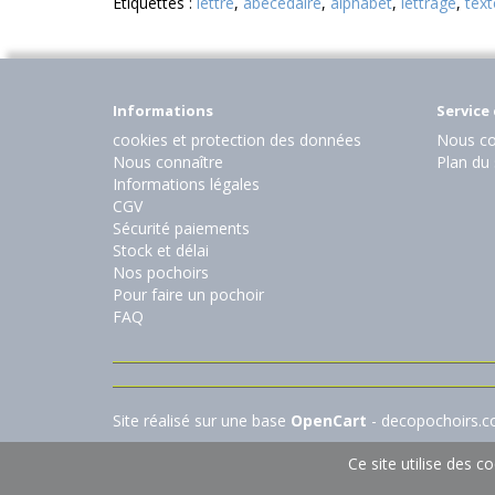
Etiquettes :
lettre
,
abécédaire
,
alphabet
,
lettrage
,
text
Informations
Service 
cookies et protection des données
Nous co
Nous connaître
Plan du 
Informations légales
CGV
Sécurité paiements
Stock et délai
Nos pochoirs
Pour faire un pochoir
FAQ
Site réalisé sur une base
OpenCart
- decopochoirs.
Ce site utilise des