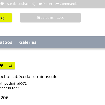
Liste de souhaits (0)
Panier
Commander
0 article(s) - 0,00€
tatoos
Galeries
ochoir abécédaire minuscule
f : pochoir-ab072
sponibilité : 10
,20€