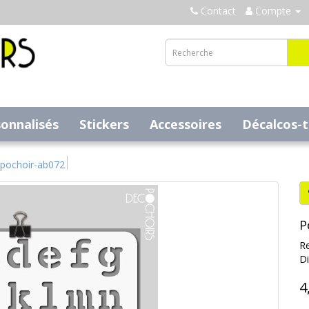
Contact
Compte
sonnalisés
Stickers
Accessoires
Décalcos-
pochoir-ab072
P
Re
Di
4