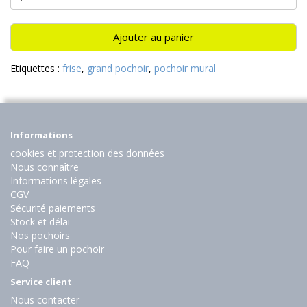
Ajouter au panier
Etiquettes :
frise
,
grand pochoir
,
pochoir mural
Informations
cookies et protection des données
Nous connaître
Informations légales
CGV
Sécurité paiements
Stock et délai
Nos pochoirs
Pour faire un pochoir
FAQ
Service client
Nous contacter