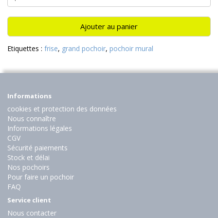
Ajouter au panier
Etiquettes :
frise
,
grand pochoir
,
pochoir mural
Informations
cookies et protection des données
Nous connaître
Informations légales
CGV
Sécurité paiements
Stock et délai
Nos pochoirs
Pour faire un pochoir
FAQ
Service client
Nous contacter