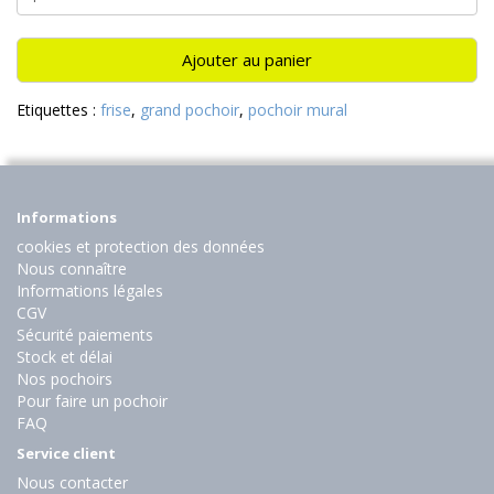
Ajouter au panier
Etiquettes :
frise
,
grand pochoir
,
pochoir mural
Informations
cookies et protection des données
Nous connaître
Informations légales
CGV
Sécurité paiements
Stock et délai
Nos pochoirs
Pour faire un pochoir
FAQ
Service client
Nous contacter