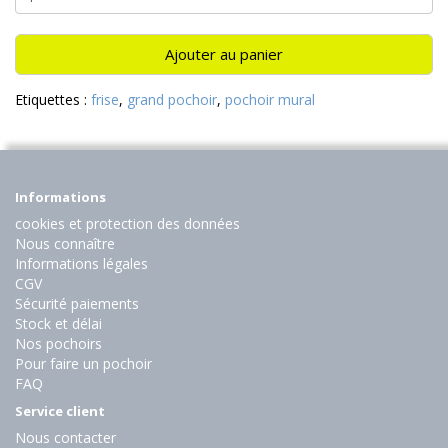
Ajouter au panier
Etiquettes :
frise
,
grand pochoir
,
pochoir mural
Informations
cookies et protection des données
Nous connaître
Informations légales
CGV
Sécurité paiements
Stock et délai
Nos pochoirs
Pour faire un pochoir
FAQ
Service client
Nous contacter