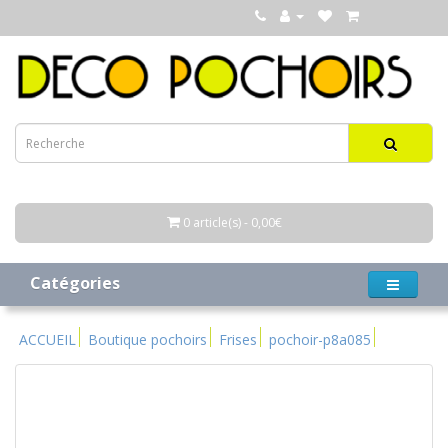
0 article(s) - 0,00€
Catégories
ACCUEIL
Boutique pochoirs
Frises
pochoir-p8a085