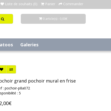
Liste de souhaits (0)
Panier
Commander
0 article(s) - 0,00€
tatoos
Galeries
ochoir grand pochoir mural en frise
f : pochoir-p8a072
sponibilité : 5
2,00€