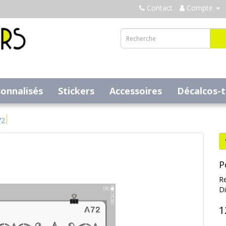
Contact
Compte
sonnalisés
Stickers
Accessoires
Décalcos-
72
P
Re
Di
1