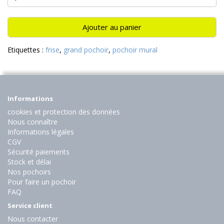
Ajouter au panier
Etiquettes :
frise
,
grand pochoir
,
pochoir mural
Informations
cookies et protection des données
Nous connaître
Informations légales
CGV
Sécurité paiements
Stock et délai
Nos pochoirs
Pour faire un pochoir
FAQ
Service client
Nous contacter