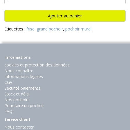
Ajouter au panier
Etiquettes :
frise
,
grand pochoir
,
pochoir mural
Informations
cookies et protection des données
Nous connaître
Informations légales
CGV
Sécurité paiements
Stock et délai
Nos pochoirs
Pour faire un pochoir
FAQ
Service client
Nous contacter